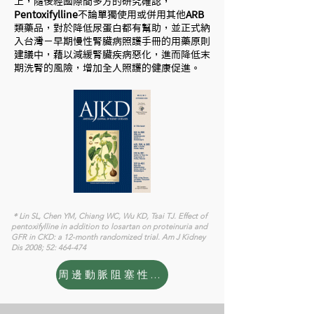
上，隨後經國際間多方的研究確認，
Pentoxifylline
不論單獨使用或併用其他
ARB
類藥品，對於降低尿蛋白都有幫助，並正式納
入台灣－早期慢性腎臟病照護手冊的用藥原則
建議中，藉以減緩腎臟疾病惡化，進而降低末
期洗腎的風險，增加全人照護的健康促進。
＊Lin SL, Chen YM, Chiang WC, Wu KD, Tsai TJ. Effect of
pentoxifylline in addition to losartan on proteinuria and
GFR in CKD: a 12-month randomized trial. Am J Kidney
Dis 2008; 52: 464-474
周邊動脈阻塞性疾病用藥