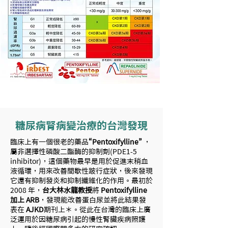
糖尿病腎病變治療的台灣發現
臨床上有一個很老的藥品
“Pentoxifylline”
，
屬非選擇性磷酸二酯酶的抑制劑(PDE1-5
inhibitor)，這個藥物最早是用於促進末稍血
液循環，用來改善間歇性跛行症狀，後來發現
它還有抑制發炎和抑制纖維化的作用。最初於
2008 年，
台大林水龍教授
將
Pentoxifylline
加上 ARB
，發現能改善蛋白尿並將此結果發
表在
AJKD
期刊上＊。從此在台灣的臨床上廣
泛運用於因糖尿病引起的慢性腎臟疾病照護